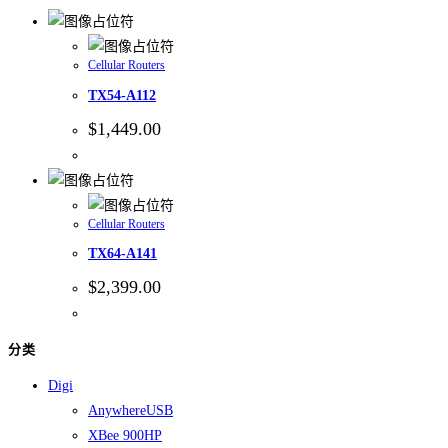
Cellular Routers
TX54-A112
$
1,449.00
Cellular Routers
TX64-A141
$
2,399.00
分类
Digi
AnywhereUSB
XBee 900HP