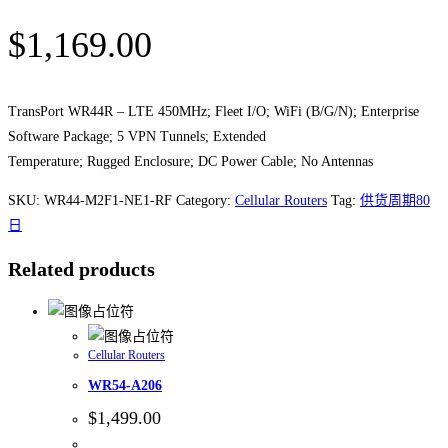
$
1,169.00
TransPort WR44R – LTE 450MHz; Fleet I/O; WiFi (B/G/N); Enterprise
Software Package; 5 VPN Tunnels; Extended
Temperature; Rugged Enclosure; DC Power Cable; No Antennas
SKU:
WR44-M2F1-NE1-RF
Category:
Cellular Routers
Tag:
供货周期80
日
Related products
Cellular Routers
WR54-A206
$
1,499.00