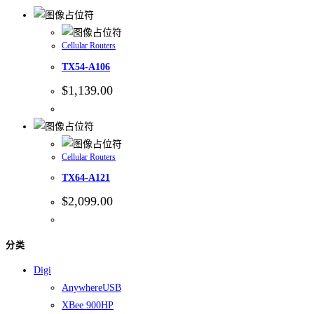
Cellular Routers
TX54-A106
$
1,139.00
Cellular Routers
TX64-A121
$
2,099.00
分类
Digi
AnywhereUSB
XBee 900HP