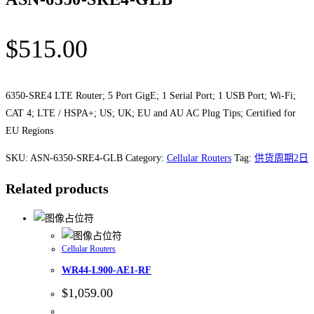
$
515.00
6350-SRE4 LTE Router; 5 Port GigE; 1 Serial Port; 1 USB Port; Wi-Fi;
CAT 4; LTE / HSPA+; US; UK; EU and AU AC Plug Tips; Certified for
EU Regions
SKU:
ASN-6350-SRE4-GLB
Category:
Cellular Routers
Tag:
供货周期2日
Related products
Cellular Routers
WR44-L900-AE1-RF
$
1,059.00