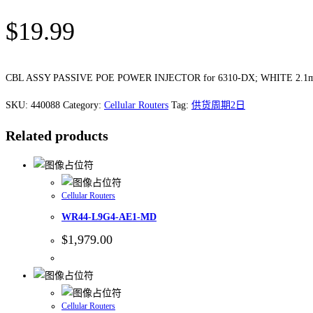
$
19.99
CBL ASSY PASSIVE POE POWER INJECTOR for 6310-DX; WHITE 2.1mm b
SKU:
440088
Category:
Cellular Routers
Tag:
供货周期2日
Related products
Cellular Routers
WR44-L9G4-AE1-MD
$
1,979.00
Cellular Routers