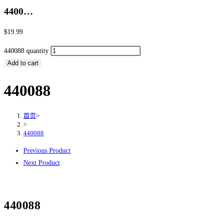
4400…
$
19.99
440088 quantity
Add to cart
440088
首页
>
>
440088
Previous Product
Next Product
440088