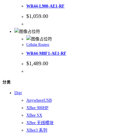
WR44-L900-AE1-RF
$
1,059.00
Cellular Routers
WR44-M8F1-AE1-RF
$
1,489.00
分类
Digi
AnywhereUSB
XBee 900HP
XBee SX
XBee 无线模块
XBee3 系列