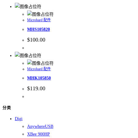
Microhard 配件
MHS105820
$
100.00
Microhard 配件
MHK105850
$
119.00
分类
Digi
AnywhereUSB
XBee 900HP