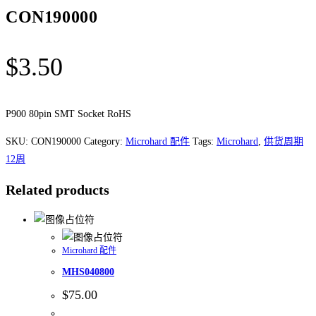
CON190000
$
3.50
P900 80pin SMT Socket RoHS
SKU:
CON190000
Category:
Microhard 配件
Tags:
Microhard
,
供货周期
12周
Related products
Microhard 配件
MHS040800
$
75.00