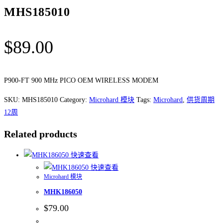
MHS185010
$
89.00
P900-FT 900 MHz PICO OEM WIRELESS MODEM
SKU:
MHS185010
Category:
Microhard 模块
Tags:
Microhard
,
供货周期
12周
Related products
快速查看
快速查看
Microhard 模块
MHK186050
$
79.00