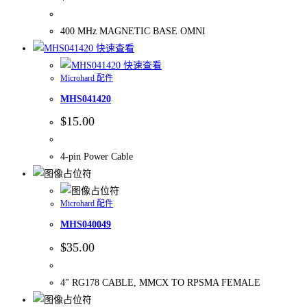
400 MHz MAGNETIC BASE OMNI
快速查看
快速查看
Microhard 配件
MHS041420
$
15.00
4-pin Power Cable
Microhard 配件
MHS040049
$
35.00
4" RG178 CABLE, MMCX TO RPSMA FEMALE