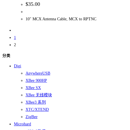
$
35.00
10" MCX Antenna Cable, MCX to RPTNC
1
2
分类
Digi
AnywhereUSB
XBee 900HP
XBee SX
XBee 无线模块
XBee3 系列
XTC/XTEND
ZigBee
Microhard