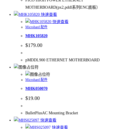
PICO HIGH POWER ETHERNET
MOTHERBOARD(px2,pddl系列ENC底板）
快速查看
快速查看
Microhard 配件
MHK105820
$
179.00
pMDDL900 ETHERNET MOTHERBOARD
Microhard 配件
MHK050070
$
19.00
BulletPlusAC Mounting Bracket
快速查看
快速查看